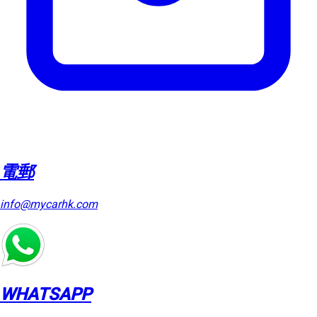
電郵
info@mycarhk.com
WHATSAPP