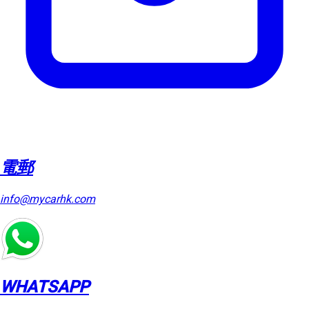
電郵
info@mycarhk.com
WHATSAPP