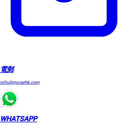
電郵
info@mycarhk.com
WHATSAPP