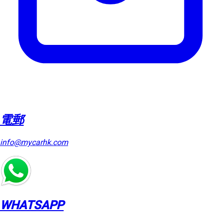
電郵
info@mycarhk.com
WHATSAPP