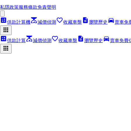
私隱政策
服務條款
免責聲明
calculate
scale
favorite_border
description
directions_car
供款計算機
減價偵測
收藏車盤
瀏覽歷史
賣車免
apps
calculate
scale
favorite_border
description
directions_car
供款計算
減價偵測
收藏車盤
瀏覽歷史
賣車免費
apps