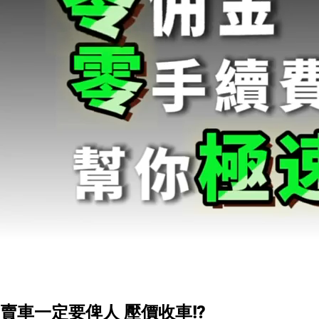
賣車一定要俾人
壓價收車!?